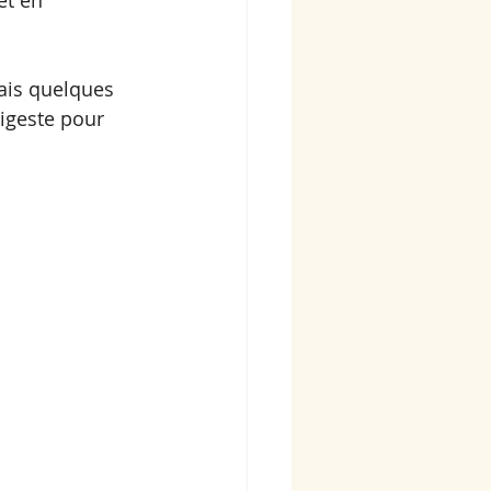
et en 
mais quelques 
digeste pour 