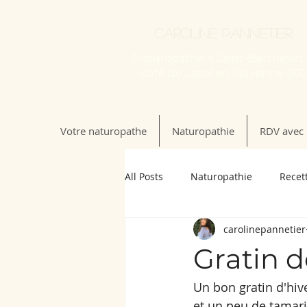
Caroline Pannetier
Naturopathe à Saint-Berthevin,
côté de Laval en Mayenne (53)
Votre naturopathe
Naturopathie
RDV avec 
All Posts
Naturopathie
Recet
carolinepannetier
Gratin d
Un bon gratin d'hive
et un peu de tamari