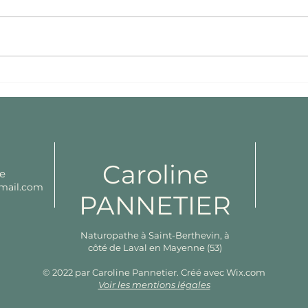
mon compte instagram du
mois de mars. Régalez-vous !
Recettes salées Poêle chou
rouge, carottes et...
Com
lait
Caroline
e
gmail.com
PANNETIER
Naturopathe à Saint-Berthevin, à
côté de Laval en Mayenne (53)
© 2022 par Caroline Pannetier. Créé avec
Wix.com
Voir les mentions légales