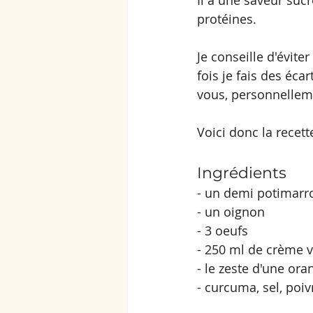
Il a une saveur sucr
protéines.
Je conseille d'évit
fois je fais des écar
vous, personnelleme
Voici donc la recette
Ingrédients
- un demi potimarr
- un oignon
- 3 oeufs 
- 250 ml de crème v
- le zeste d'une ora
- curcuma, sel, poiv