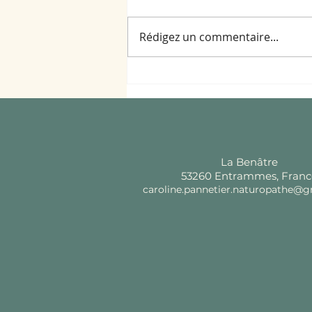
Rédigez un commentaire...
Remplacer la farine dans
vos recettes
La Benâtre
53260 Entrammes, Franc
caroline.pannetier.naturopathe@