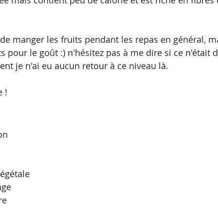
ée mais contient peu de calorie et est riche en fibres 
er de manger les fruits pendant les repas en général, 
ts pour le goût :) n'hésitez pas à me dire si ce n'était 
nt je n'ai eu aucun retour à ce niveau là.
 ! 
on
égétale
nge
re