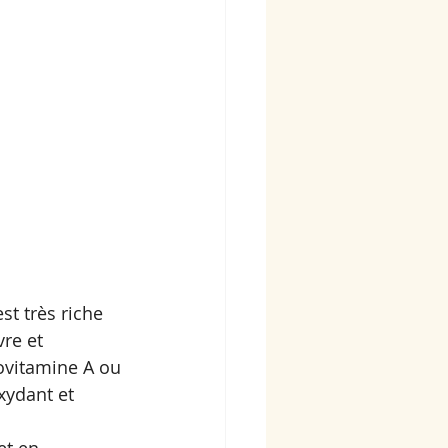
st très riche 
re et 
ovitamine A ou 
xydant et 