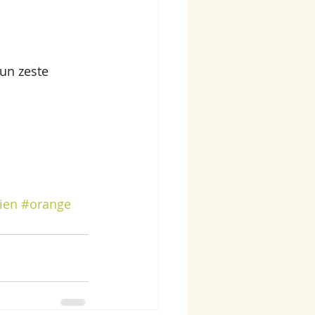
un zeste 
ien
#orange