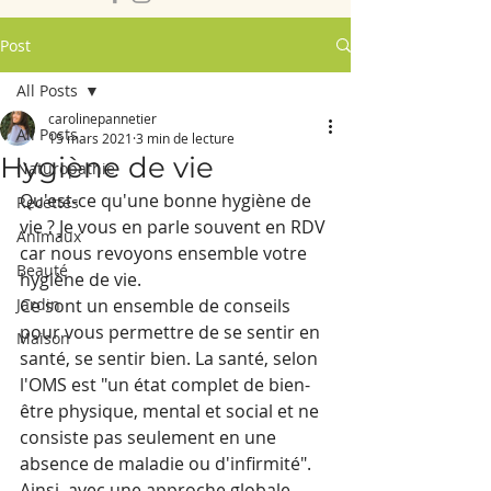
Post
All Posts
carolinepannetier
All Posts
15 mars 2021
3 min de lecture
Hygiène de vie
Naturopathie
Qu'est-ce qu'une bonne hygiène de 
Recettes
vie ? Je vous en parle souvent en RDV 
Animaux
car nous revoyons ensemble votre 
Beauté
hygiène de vie. 
Jardin
Ce sont un ensemble de conseils 
pour vous permettre de se sentir en 
Maison
santé, se sentir bien. La santé, selon 
l'OMS est "un état complet de bien-
être physique, mental et social et ne 
consiste pas seulement en une 
absence de maladie ou d'infirmité". 
Ainsi, avec une approche globale 