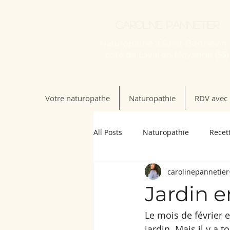
Caroline Pannetier
Naturopathe à Saint-Berthevin,
côté de Laval en Mayenne (53)
Votre naturopathe
Naturopathie
RDV avec 
All Posts
Naturopathie
Recet
carolinepannetier
Jardin en
Le mois de février e
jardin. Mais il y a 