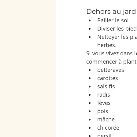
Dehors au jard
Pailler le sol
Diviser les pie
Nettoyer les pl
herbes.
Si vous vivez dans 
commencer à plante
betteraves
carottes
salsifis
radis
fèves
pois
mâche
chicorée
persil