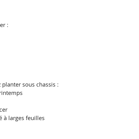
r :
planter sous chassis :
printemps
cer 
 à larges feuilles 