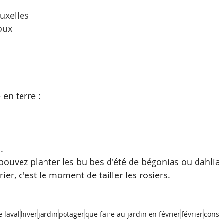
uxelles
oux
en terre :
. 
 pouvez planter les bulbes d'été de bégonias ou dahli
rier, c'est le moment de tailler les rosiers.
 laval
hiver
jardin
potager
que faire au jardin en février
février
cons