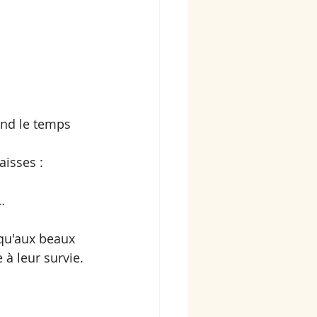
end le temps 
aisses :
s…
squ'aux beaux 
 à leur survie.