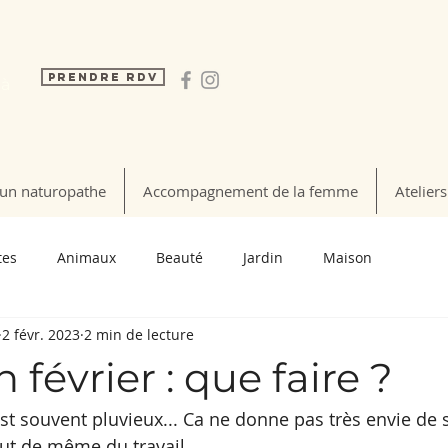
Prendre RDV
 à
un naturopathe
Accompagnement de la femme
Ateliers
tes
Animaux
Beauté
Jardin
Maison
2 févr. 2023
2 min de lecture
 février : que faire ?
st souvent pluvieux... Ca ne donne pas très envie de s
tout de même du travail.