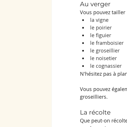
Au verger
Vous pouvez tailler
 
la vigne
le poirier
le figuier
le framboisier
le groseillier
le noisetier
le cognassier
N'hésitez pas à plan
Vous pouvez égaleme
groseilliers.
La récolte
Que peut-on récolt