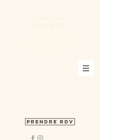
Caroline
Pannetier
Naturopathe à Saint-
Berthevin, à côté de Laval
en Mayenne (53)
Prendre RDV