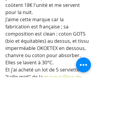
coûtent 18€ l'unité et me servent 
pour la nuit.
J'aime cette marque car la 
fabrication est française ; sa 
composition est clean : coton GOTS 
(bio et équitables) au dessus, et tissu 
imperméable OKOETEX en dessous, 
chanvre ou coton pour absorber. 
Elles se lavent à 30°C.
Et j'ai acheté un lot de 5 serviettes 
"taille midi" de la 
marque Fleur de 
Mai
 que j'ai découvert sur un stand 
au Salon Respire la vie à Rennes. 
Elles coûtent 9,5€ l'unité et j'avais eu 
un prix en prenant le lot mais je ne 
me souviens plus combien.
J'aime cette marque car la 
fabrication est locale, elles sont 