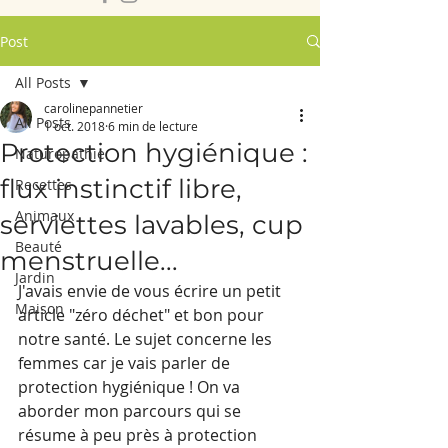
Post
All Posts
carolinepannetier
All Posts
1 oct. 2018
6 min de lecture
Protection hygiénique :
Naturopathie
flux instinctif libre,
Recettes
Animaux
serviettes lavables, cup
Beauté
menstruelle...
Jardin
J'avais envie de vous écrire un petit 
Maison
article "zéro déchet" et bon pour 
notre santé. Le sujet concerne les 
femmes car je vais parler de 
protection hygiénique ! On va 
aborder mon parcours qui se 
résume à peu près à protection 