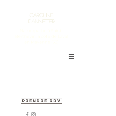
Caroline
Pannetier
Naturopathe à Saint-
Berthevin, à côté de Laval
en Mayenne (53)
Prendre RDV