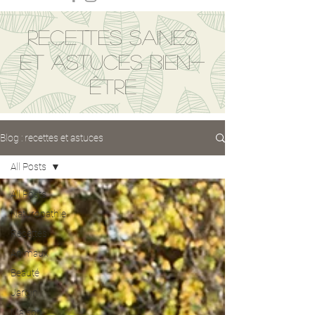
Recettes saines
et astuces bien-
être
Blog : recettes et astuces
All Posts
All Posts
Naturopathie
Recettes
Animaux
Beauté
Jardin
Maison