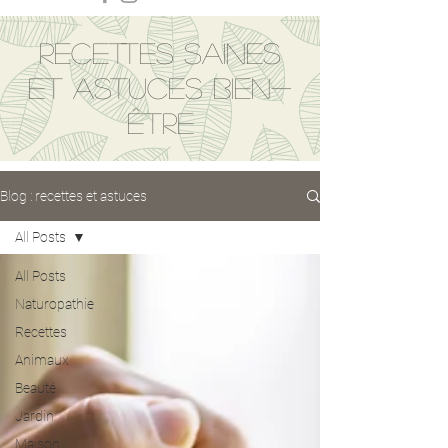
Recettes saines
et astuces bien-
être
Blog : recettes et astuces
All Posts
All Posts
Naturopathie
Recettes
Animaux
Beauté
Jardin
Maison