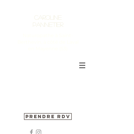
Caroline
Pannetier
Naturopathe à Saint-
Berthevin, à côté de Laval
en Mayenne (53)
Prendre RDV