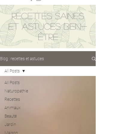
Recettes saines
et astuces bien-
être
Blog : recettes et astuces
All Posts
All Posts
Naturopathie
Recettes
Animaux
Beauté
Jardin
Maison