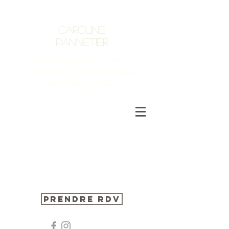
Caroline
Pannetier
Naturopathe à Saint-
Berthevin, à côté de Laval
en Mayenne (53)
Prendre RDV