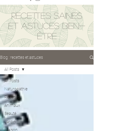
Recettes saines
et astuces bien-
être
Blog : recettes et astuces
All Posts
All Posts
Naturopathie
Recettes
Animaux
Beauté
Jardin
Maison