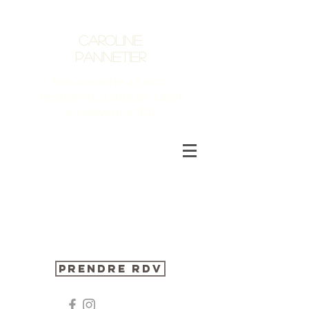
Caroline
Pannetier
Naturopathe à Saint-
Berthevin, à côté de Laval
en Mayenne (53)
Prendre RDV