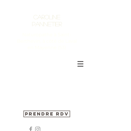
Caroline
Pannetier
Naturopathe à Saint-
Berthevin, à côté de Laval
en Mayenne (53)
Prendre RDV