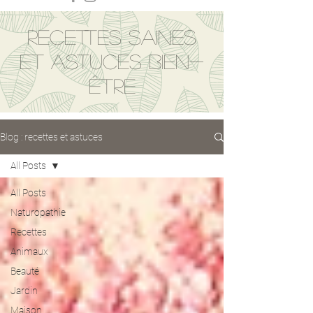
Recettes saines
et astuces bien-
être
Blog : recettes et astuces
All Posts
All Posts
Naturopathie
Recettes
Animaux
Beauté
Jardin
Maison