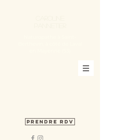
Caroline
Pannetier
Naturopathe à Saint-
Berthevin, à côté de Laval
en Mayenne (53)
Prendre RDV