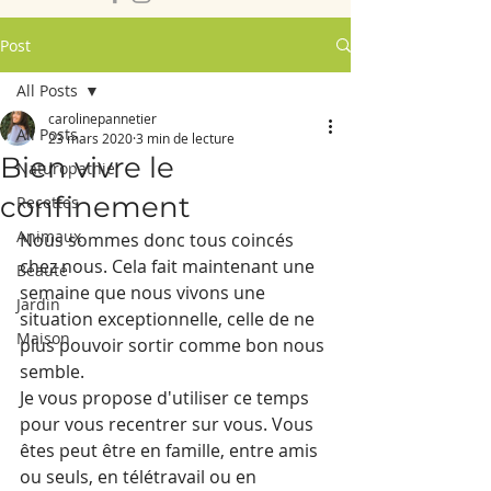
Post
All Posts
carolinepannetier
All Posts
23 mars 2020
3 min de lecture
Bien vivre le
Naturopathie
confinement
Recettes
Animaux
Nous sommes donc tous coincés 
chez nous. Cela fait maintenant une 
Beauté
semaine que nous vivons une 
Jardin
situation exceptionnelle, celle de ne 
Maison
plus pouvoir sortir comme bon nous 
semble. 
Je vous propose d'utiliser ce temps 
pour vous recentrer sur vous. Vous 
êtes peut être en famille, entre amis 
ou seuls, en télétravail ou en 