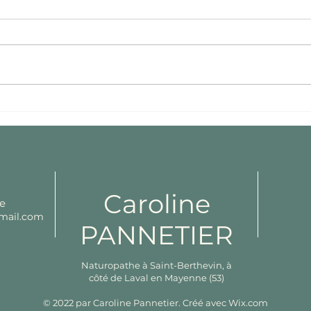
Quel
Remplacer la farine dans
vos recettes
Caroline
e
gmail.com
PANNETIER
Naturopathe à Saint-Berthevin, à
côté de Laval en Mayenne (53)
© 2022 par Caroline Pannetier. Créé avec
Wix.com