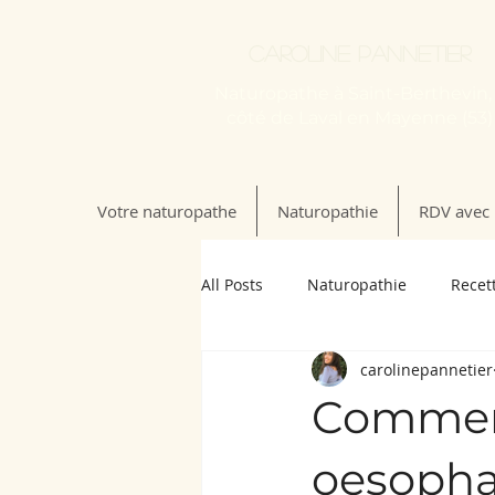
Caroline Pannetier
Naturopathe à Saint-Berthevin,
côté de Laval en Mayenne (53)
Votre naturopathe
Naturopathie
RDV avec 
All Posts
Naturopathie
Recet
carolinepannetier
Comment
oesopha