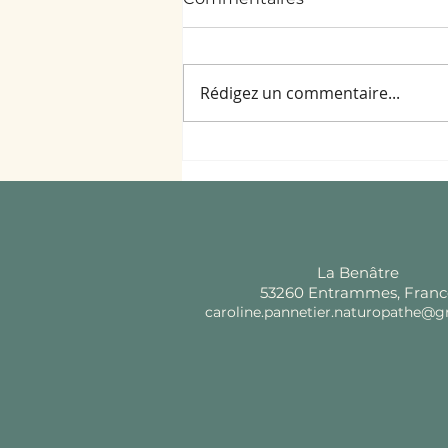
Rédigez un commentaire...
Prendre soin de son corps
au printemps
La Benâtre
53260 Entrammes, Franc
caroline.pannetier.naturopathe@