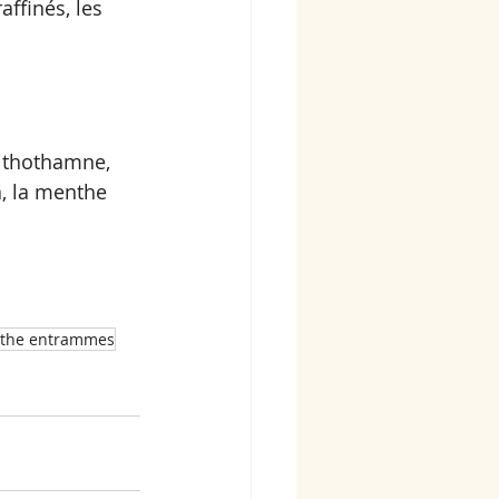
affinés, les 
lithothamne, 
ra, la menthe 
athe entrammes