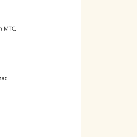
n MTC, 
mac