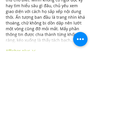
hay tìm hiểu sâu gì đâu, chủ yếu xem 
giao diện với cách họ sắp xếp nội dung 
thôi. Ấn tượng ban đầu là trang nhìn khá 
thoáng, chữ không bị dồn dập nên lướt 
một vòng cũng đỡ mỏi mắt. Mấy phần 
thông tin được chia thành từng khối rõ 
ràng, kéo xuống là thấy tách bạch…
Afficher plus
J'aime
Répondre
robert50powell.9.5.8.4+abc123
01 août
https://qs88z.org/
 hôm trước mình lướt 
thấy ai đó nhắc nên bấm vào coi thử cho 
biết thôi. Vào cái là thấy giao diện khá 
“dễ thở”, kiểu bố cục chia mảng rõ ràng 
nên mình kéo xuống một lèo vẫn không 
bị lạc, nhất là mấy khối nội dung nhìn 
phát biết đang nói về gì. Mình cũng bất 