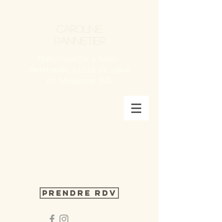
Caroline
Pannetier
Naturopathe à Saint-
Berthevin, à côté de Laval
en Mayenne (53)
Prendre RDV