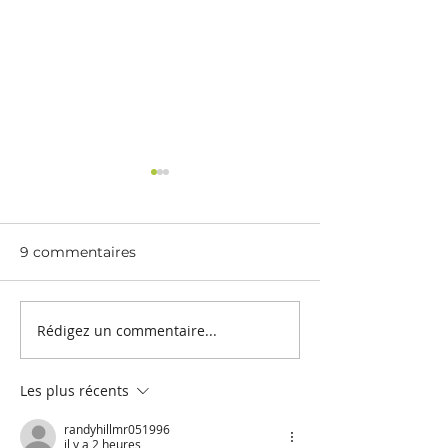
9 commentaires
Quel chocolat c
Rédigez un commentaire...
Remplacer la farine
dans vos recettes
Les plus récents
randyhillmr051996
il y a 2 heures