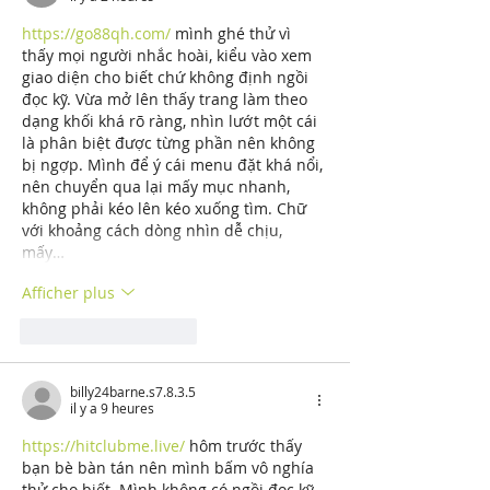
https://go88qh.com/
 mình ghé thử vì 
thấy mọi người nhắc hoài, kiểu vào xem 
giao diện cho biết chứ không định ngồi 
đọc kỹ. Vừa mở lên thấy trang làm theo 
dạng khối khá rõ ràng, nhìn lướt một cái 
là phân biệt được từng phần nên không 
bị ngợp. Mình để ý cái menu đặt khá nổi, 
nên chuyển qua lại mấy mục nhanh, 
không phải kéo lên kéo xuống tìm. Chữ 
với khoảng cách dòng nhìn dễ chịu, 
mấy…
Afficher plus
J'aime
Répondre
billy24barne.s7.8.3.5
il y a 9 heures
https://hitclubme.live/
 hôm trước thấy 
bạn bè bàn tán nên mình bấm vô nghía 
thử cho biết. Mình không có ngồi đọc kỹ 