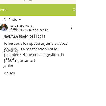
Post
All Posts
carolinepannetier
All Posts
3 févr. 2021
2 min de lecture
La mastication
Naturopathie
Je ne vous le répèterai jamais assez 
Recettes
en RDV... La mastication est la 
Animaux
première étape de la digestion, la 
Beauté
plus importante ! 
Jardin
Maison