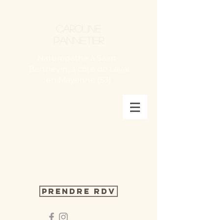
Caroline
Pannetier
Naturopathe à Saint-
Berthevin, à côté de Laval
en Mayenne (53)
Prendre RDV