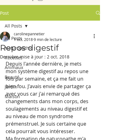
Post
All Posts
carolinepannetier
All Posts
1 oct. 2018
9 min de lecture
Repos digestif
Naturopathie
Dernière mise à jour :
2 oct. 2018
Recettes
Depuis l'année dernière, je mets 
Animaux
mon système digestif au repos une 
Beauté
fois par semaine, et ça me fait un 
bien fou. J'avais envie de partager ça 
Jardin
avec vous car j'ai remarqué des 
Maison
changements dans mon corps, des 
soulagements au niveau digestif et 
au niveau de mon syndrome 
prémenstruel. Je suis certaine que 
cela pourrait vous intéresser.
Ma formation de naturopathe m'a 