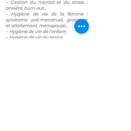
– Gestion du mental et du stress :
anxiété, burn-out…
– Hygiène de vie de la femme :
syndrome pré-menstruel, grossesse
et allaitement, ménopause…
– Hygiène de vie de l’enfant
– Hygiène de vie du senior
– Accompagnement du sportif,
entrainement et récupération
physique
– Equilibre alimentaire
– Troubles alimentaires, prise ou
perte de poids
– Problèmes chroniques : digestifs,
articulaires, respiratoires, cardio-
vasculaires…
– Troubles du sommeil : insomnies,
réveil nocturne…
– Gestion du mental et du stress :
anxiété, burn-out…
– Hygiène de vie de la femme :
syndrome pré-menstruel, grossesse
et allaitement, ménopause…