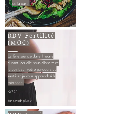
de la cure.
15
0 €
En savoir plus >
RDV Fertilité
(MOC)
La 1ère séance dure 1 heure
durant laquelle nous allons faire
le point sur votre parcours de
santé et je vous apprendrai la
méthode.
40 €
En savoir plus >