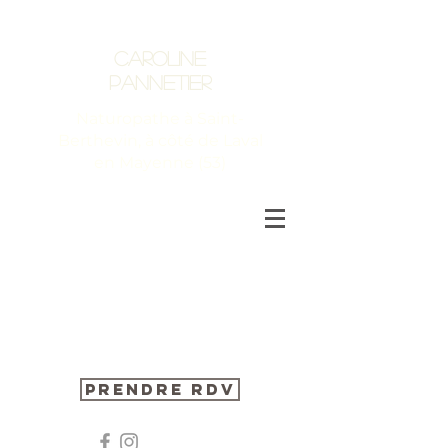
Caroline
Pannetier
Naturopathe à Saint-
Berthevin, à côté de Laval
en Mayenne (53)
Prendre RDV