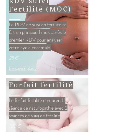
RDV suivi
Fertilité (MOC)
Le RDV de suivi en fertilité se
fait en principe 1 mois après le
premier RDV pour analyser
votre cycle ensemble.
25 €
En savoir plus >
Forfait fertilité
Le forfait fertilité comprend 1
séance de naturopathie avec 2
séances de suivi de fertilité
100 €