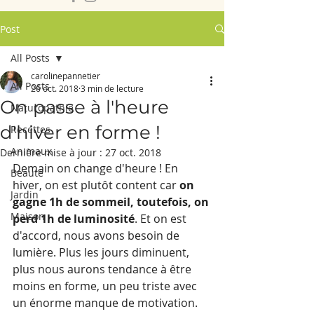
Post
All Posts
carolinepannetier
All Posts
26 oct. 2018
3 min de lecture
On passe à l'heure
Naturopathie
d'hiver en forme !
Recettes
Animaux
Dernière mise à jour :
27 oct. 2018
Demain on change d'heure ! En 
Beauté
hiver, on est plutôt content car 
on 
Jardin
gagne 1h de sommeil, toutefois, on 
Maison
perd 1h de luminosité
. Et on est 
d'accord, nous avons besoin de 
lumière. Plus les jours diminuent, 
plus nous aurons tendance à être 
moins en forme, un peu triste avec 
un énorme manque de motivation. 