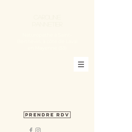
Caroline
Pannetier
Naturopathe à Saint-
Berthevin, à côté de Laval
en Mayenne (53)
Prendre RDV