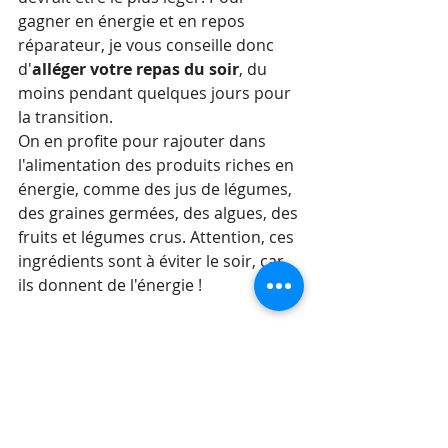
gagner en énergie et en repos 
réparateur, je vous conseille donc 
d'
alléger votre repas du soir
, du 
moins pendant quelques jours pour 
la transition.
On en profite pour rajouter dans 
l'alimentation des produits riches en 
énergie, comme des jus de légumes, 
des graines germées, des algues, des 
fruits et légumes crus. Attention, ces 
ingrédients sont à éviter le soir, car 
ils donnent de l'énergie !
Ce sont pour moi les points 
essentiels à suivre pour garder 
l'énergie qu'il faut en cette période 
automnale, et surtout pour passer le 
cap du changement d'heure. 